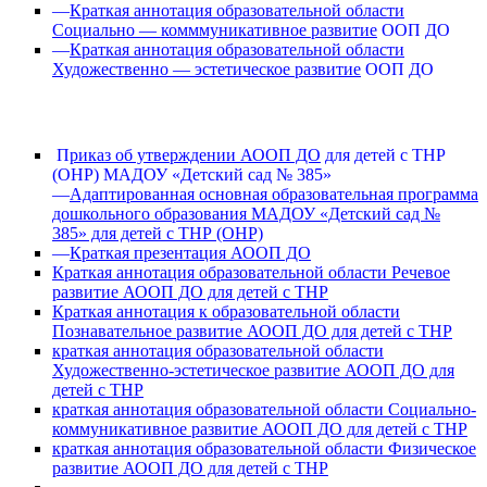
—
Краткая аннотация образовательной области
Социально — комммуникативное развитие
ООП ДО
—
Краткая аннотация образовательной области
Художественно — эстетическое развитие
ООП ДО
П
риказ об утверждении АООП ДО
для детей с ТНР
(ОНР) МАДОУ «Детский сад № 385»
—
Адаптированная основная образовательная программа
дошкольного образования МАДОУ «Детский сад №
385» для детей с ТНР (ОНР)
—
Краткая презентация АООП ДО
Краткая аннотация образовательной области Речевое
развитие АООП ДО для детей с ТНР
Краткая аннотация к образовательной области
Познавательное развитие АООП ДО для детей с ТНР
краткая аннотация образовательной области
Художественно-эстетическое развитие АООП ДО для
детей с ТНР
краткая аннотация образовательной области Социально-
коммуникативное развитие АООП ДО для детей с ТНР
краткая аннотация образовательной области Физическое
развитие АООП ДО для детей с ТНР