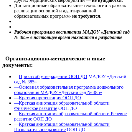
других медицинских мероприятий —
не нуждаются
.
Дистанционные образовательные технологии в рамках
реализации основной и адаптированной
образовательных программ-
не требуются
.
Рабочая программа воспитания МАДОУ «Детский сад
№ 385» в настоящее время находится в разработке
Организационно-методические и иные
документы:
—
Приказ об утверждении ООП ДО
МАДОУ «Детский
сад № 385»
—
Основная образовательная программа дошкольного
образования МАДОУ «Детский сад № 385»
—
Краткая презентация ООП ДО
—
Краткая аннотация образовательной области
Физическое развитие
ООП ДО
—
Краткая аннотация образовательной области Речевое
развитие
ООП ДО
—
Краткая аннотация образовательной области
Познавательное развитие
ООП ДО