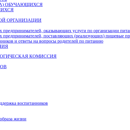
ДА) ОБУЧАЮЩИХСЯ
ЩИХСЯ
ОЙ ОРГАНИЗАЦИИ
х предпринимателей, оказывающих услуги по организации пи
х предпринимателей, поставляющих (реализующих) пищевые п
нников и ответы на вопросы родителей по питанию
НИЯ
ГОГИЧЕСКАЯ КОМИССИЯ
КОВ
оддержка воспитанников
образа жизни