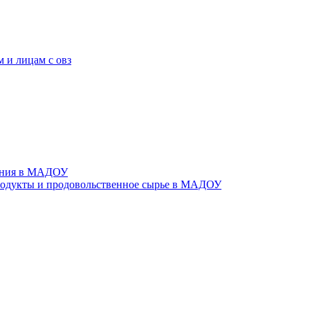
 и лицам с овз
тания в МАДОУ
родукты и продовольственное сырье в МАДОУ