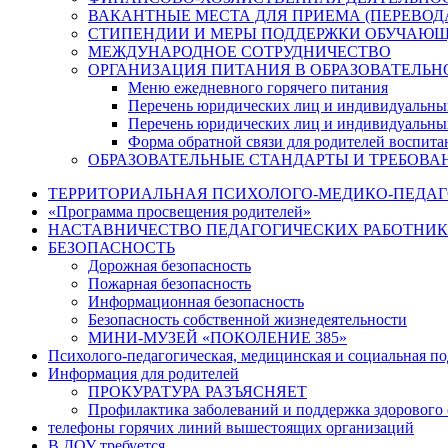
ВАКАНТНЫЕ МЕСТА ДЛЯ ПРИЕМА (ПЕРЕВО
СТИПЕНДИИ И МЕРЫ ПОДДЕРЖКИ ОБУЧАЮ
МЕЖДУНАРОДНОЕ СОТРУДНИЧЕСТВО
ОРГАНИЗАЦИЯ ПИТАНИЯ В ОБРАЗОВАТЕЛЬН
Меню ежедневного горячего питания
Перечень юридических лиц и индивидуальны
Перечень юридических лиц и индивидуальны
Форма обратной связи для родителей воспита
ОБРАЗОВАТЕЛЬНЫЕ СТАНДАРТЫ И ТРЕБОВА
ТЕРРИТОРИАЛЬНАЯ ПСИХОЛОГО-МЕДИКО-ПЕДА
«Программа просвещения родителей»
НАСТАВНИЧЕСТВО ПЕДАГОГИЧЕСКИХ РАБОТНИ
БЕЗОПАСНОСТЬ
Дорожная безопасность
Пожарная безопасность
Информационная безопасность
Безопасность собственной жизнедеятельности
МИНИ-МУЗЕЙ «ПОКОЛЕНИЕ 385»
Психолого-педагогическая, медицинская и социальная п
Информация для родителей
ПРОКУРАТУРА РАЗЪЯСНЯЕТ
Профилактика заболеваний и поддержка здорового 
телефоны горячих линий вышестоящих организаций
В ДОУ требуется