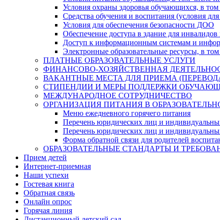
Условия охраны здоровья обучающихся, в том 
Средства обучения и воспитания (условия для
Условия для обеспечения безопасности ДОО
Обеспечение доступа в здание для инвалидов
Доступ к информационным системам и информ
Электронные образовательные ресурсы, в том
ПЛАТНЫЕ ОБРАЗОВАТЕЛЬНЫЕ УСЛУГИ
ФИНАНСОВО-ХОЗЯЙСТВЕННАЯ ДЕЯТЕЛЬНО
ВАКАНТНЫЕ МЕСТА ДЛЯ ПРИЕМА (ПЕРЕВО
СТИПЕНДИИ И МЕРЫ ПОДДЕРЖКИ ОБУЧАЮ
МЕЖДУНАРОДНОЕ СОТРУДНИЧЕСТВО
ОРГАНИЗАЦИЯ ПИТАНИЯ В ОБРАЗОВАТЕЛЬН
Меню ежедневного горячего питания
Перечень юридических лиц и индивидуальны
Перечень юридических лиц и индивидуальны
Форма обратной связи для родителей воспита
ОБРАЗОВАТЕЛЬНЫЕ СТАНДАРТЫ И ТРЕБОВА
Прием детей
Интернет-приемная
Наши успехи
Гостевая книга
Обратная связь
Онлайн опрос
Горячая линия
Дистанционный детский сад