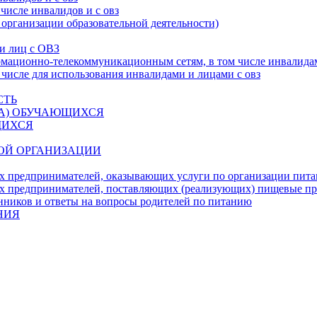
числе инвалидов и с овз
 организации образовательной деятельности)
 и лиц с ОВЗ
ационно-телекоммуникационным сетям, в том числе инвалидам
 числе для использования инвалидами и лицами с овз
СТЬ
ДА) ОБУЧАЮЩИХСЯ
ЩИХСЯ
ОЙ ОРГАНИЗАЦИИ
х предпринимателей, оказывающих услуги по организации пи
х предпринимателей, поставляющих (реализующих) пищевые п
нников и ответы на вопросы родителей по питанию
НИЯ