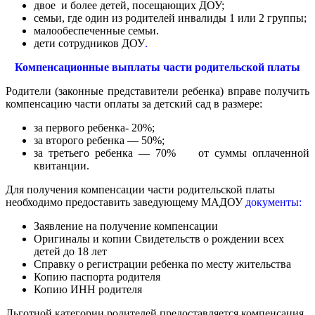
двое и более детей, посещающих ДОУ;
семьи, где один из родителей инвалиды 1 или 2 группы;
малообеспеченные семьи.
д
ети сотрудников ДОУ
.
Компенсационные выплаты части родительской платы
Родители (законные представители ребенка) вправе получить
компенсацию части оплаты за детский сад в размере:
за первого ребенка- 20%;
за второго ребенка — 50%;
за третьего ребенка — 70% от суммы оплаченной
квитанции.
Для получения компенсации части родительской платы
необходимо предоставить заведующему МАДОУ
документы:
Заявление на получение компенсации
Оригиналы и копии Свидетельств о рождении всех
детей до 18 лет
Справку о регистрации ребенка по месту жительства
Копию паспорта родителя
Копию ИНН родителя
Льготной категории родителей предоставляется компенсация