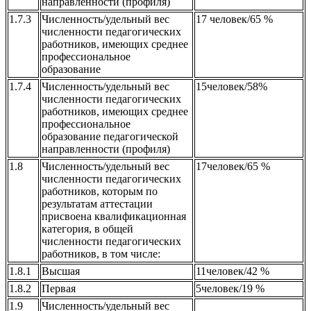
направленности (профиля)
1.7.3
Численность/удельный вес
17 человек/65 %
численности педагогических
работников, имеющих среднее
профессиональное
образование
1.7.4
Численность/удельный вес
15человек/58%
численности педагогических
работников, имеющих среднее
профессиональное
образование педагогической
направленности (профиля)
1.8
Численность/удельный вес
17человек/65 %
численности педагогических
работников, которым по
результатам аттестации
присвоена квалификационная
категория, в общей
численности педагогических
работников, в том числе:
1.8.1
Высшая
11человек/42 %
1.8.2
Первая
5человек/19 %
1.9
Численность/удельный вес