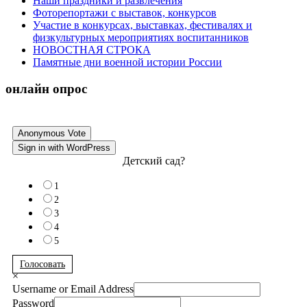
Наши праздники и развлечения
Фоторепортажи с выставок, конкурсов
Участие в конкурсах, выставках, фестивалях и
физкультурных мероприятиях воспитанников
НОВОСТНАЯ СТРОКА
Памятные дни военной истории России
онлайн опрос
Anonymous Vote
Sign in with WordPress
Детский сад?
1
2
3
4
5
Голосовать
×
Username or Email Address
Password