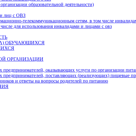
 организации образовательной деятельности)
 и лиц с ОВЗ
ационно-телекоммуникационным сетям, в том числе инвалидам
 числе для использования инвалидами и лицами с овз
СТЬ
ДА) ОБУЧАЮЩИХСЯ
ЩИХСЯ
ОЙ ОРГАНИЗАЦИИ
х предпринимателей, оказывающих услуги по организации пи
х предпринимателей, поставляющих (реализующих) пищевые п
нников и ответы на вопросы родителей по питанию
НИЯ