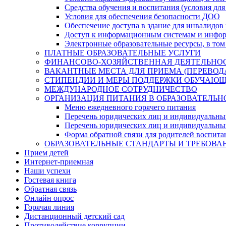
Средства обучения и воспитания (условия для
Условия для обеспечения безопасности ДОО
Обеспечение доступа в здание для инвалидов
Доступ к информационным системам и информ
Электронные образовательные ресурсы, в том
ПЛАТНЫЕ ОБРАЗОВАТЕЛЬНЫЕ УСЛУГИ
ФИНАНСОВО-ХОЗЯЙСТВЕННАЯ ДЕЯТЕЛЬНО
ВАКАНТНЫЕ МЕСТА ДЛЯ ПРИЕМА (ПЕРЕВО
СТИПЕНДИИ И МЕРЫ ПОДДЕРЖКИ ОБУЧАЮ
МЕЖДУНАРОДНОЕ СОТРУДНИЧЕСТВО
ОРГАНИЗАЦИЯ ПИТАНИЯ В ОБРАЗОВАТЕЛЬН
Меню ежедневного горячего питания
Перечень юридических лиц и индивидуальны
Перечень юридических лиц и индивидуальны
Форма обратной связи для родителей воспита
ОБРАЗОВАТЕЛЬНЫЕ СТАНДАРТЫ И ТРЕБОВА
Прием детей
Интернет-приемная
Наши успехи
Гостевая книга
Обратная связь
Онлайн опрос
Горячая линия
Дистанционный детский сад
Противодействие коррупции