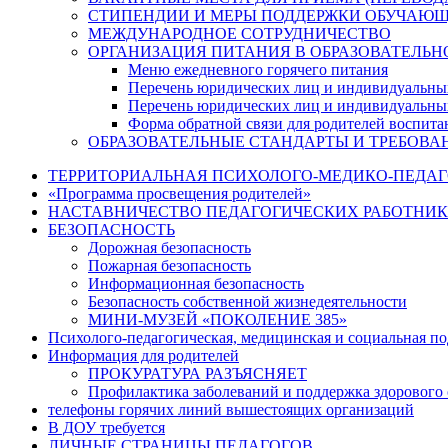
СТИПЕНДИИ И МЕРЫ ПОДДЕРЖКИ ОБУЧАЮ
МЕЖДУНАРОДНОЕ СОТРУДНИЧЕСТВО
ОРГАНИЗАЦИЯ ПИТАНИЯ В ОБРАЗОВАТЕЛЬН
Меню ежедневного горячего питания
Перечень юридических лиц и индивидуальны
Перечень юридических лиц и индивидуальны
Форма обратной связи для родителей воспита
ОБРАЗОВАТЕЛЬНЫЕ СТАНДАРТЫ И ТРЕБОВА
ТЕРРИТОРИАЛЬНАЯ ПСИХОЛОГО-МЕДИКО-ПЕДА
«Программа просвещения родителей»
НАСТАВНИЧЕСТВО ПЕДАГОГИЧЕСКИХ РАБОТНИ
БЕЗОПАСНОСТЬ
Дорожная безопасность
Пожарная безопасность
Информационная безопасность
Безопасность собственной жизнедеятельности
МИНИ-МУЗЕЙ «ПОКОЛЕНИЕ 385»
Психолого-педагогическая, медицинская и социальная п
Информация для родителей
ПРОКУРАТУРА РАЗЪЯСНЯЕТ
Профилактика заболеваний и поддержка здорового 
телефоны горячих линий вышестоящих организаций
В ДОУ требуется
ЛИЧНЫЕ СТРАНИЦЫ ПЕДАГОГОВ