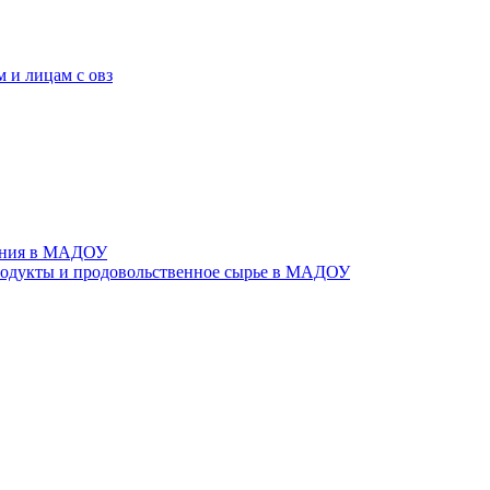
 и лицам с овз
тания в МАДОУ
родукты и продовольственное сырье в МАДОУ