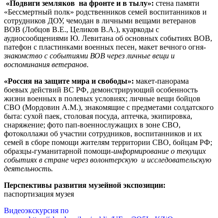
«Подвиги земляков на фронте и в тылу»:
стена памяти
«Бессмертный полк» родственников семей воспитанников и
сотрудников ДОУ, чемодан в личными вещами ветеранов
ВОВ (Лобцов В.Е., Целиков В.А.), куаркоды с
аудиосообщениями Ю. Левитана об основных событиях ВОВ,
патефон с пластинками военных песен, макет вечного огня-
знакомство с событиями ВОВ через личные вещи и
воспоминания ветеранов
.
«Россия на защите мира и свободы»:
макет-панорама
боевых действий ВС РФ, демонстрирующий особенность
жизни военных в полевых условиях; личные вещи бойцов
СВО (Мордовин А.М.), знакомящие с предметами солдатского
быта: сухой паек, столовая посуда, аптечка, экипировка,
снаряжение; фото пап-военнослужащих в зоне СВО,
фотоколлажи об участии сотрудников, воспитанников и их
семей в сборе помощи жителям территории СВО, бойцам РФ;
образцы-гуманитарной помощи-
информирование о текущих
событиях в стране через волонтерскую и исследовательскую
деятельность.
Перспективы развития музейной экспозиции:
паспортизация музея
Видеоэкскурсия по