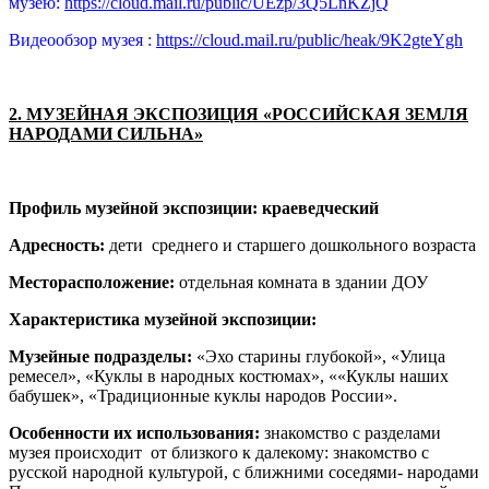
музею:
https://cloud.mail.ru/public/UEzp/3Q5LnKZjQ
Видеообзор музея :
https://cloud.mail.ru/public/heak/9K2gteYgh
2. МУЗЕЙНАЯ ЭКСПОЗИЦИЯ «РОССИЙСКАЯ ЗЕМЛЯ
НАРОДАМИ СИЛЬНА»
Профиль музейной экспозиции: краеведческий
Адресность:
дети среднего и старшего дошкольного возраста
Месторасположение:
отдельная комната в здании ДОУ
Характеристика музейной экспозиции:
Музейные подразделы:
«Эхо старины глубокой», «Улица
ремесел», «Куклы в народных костюмах», ««Куклы наших
бабушек», «Традиционные куклы народов России».
Особенности их использования:
знакомство с разделами
музея происходит от близкого к далекому: знакомство с
русской народной культурой, с ближними соседями- народами