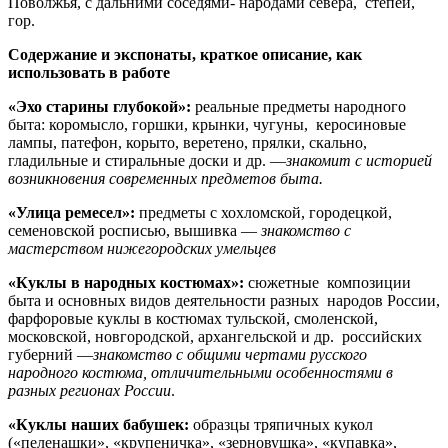
Поволжья, с дальними соседями- народами севера, степей,
гор.
Содержание и экспонаты, краткое описание, как
использовать в работе
«Эхо старины глубокой»:
реальные предметы народного
быта: коромысло, горшки, крынки, чугуны, керосиновые
лампы, патефон, корыто, веретено, прялки, скально,
гладильные и стиральные доски и др. —
знакомит с историей
возникновения современных предметов быта.
«Улица ремесел»:
предметы с хохломской, городецкой,
семеновской росписью, вышивка —
знакомство с
мастерством нижегородских умельцев
«Куклы в народных костюмах»:
сюжетные композиции
быта и основных видов деятельности разных народов России,
фарфоровые куклы в костюмах тульской, смоленской,
московской, новгородской, архангельской и др. российских
губерний —
знакомство с общими чертами русского
народного костюма, отличительными особенностями в
разных регионах России
.
«Куклы наших бабушек:
образцы тряпичных кукол
(«пеленашки», «крупеничка», «зерновушка», «купавка»,