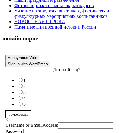
Наши праздники и развлечения
Фоторепортажи с выставок, конкурсов
Участие в конкурсах, выставках, фестивалях и
физкультурных мероприятиях воспитанников
НОВОСТНАЯ СТРОКА
Памятные дни военной истории России
онлайн опрос
Anonymous Vote
Sign in with WordPress
Детский сад?
1
2
3
4
5
Голосовать
×
Username or Email Address
Password