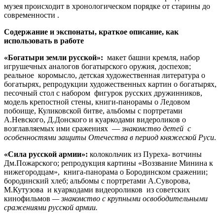
музея происходит в хронологическом порядке от старины до
современности .
Содержание и экспонаты, краткое описание, как
использовать в работе
«Богатыри земли русской»:
макет башни кремля, набор
игрушечных аналогов богатырского оружия, доспехов;
реальное коромысло, детская художественная литература о
богатырях, репродукции художественных картин о богатырях,
песочный стол с набором фигурок русских дружинников,
модель крепостной стены, книги-панорамы о Ледовом
побоище, Куликовской битве, альбомы с портретами
А.Невского, Д.Донского и куаркодами видероликов о
возглавляемых ими сражениях —
знакомство детей с
особенностями защиты Отечества в период княжеской Руси
.
«Сила русской армии
»:
колокольчик из Пуреха- вотчины
Дм.Пожарского; репродукция картины «Воззвание Минина к
нижегородцам», книга-панорама о Бородинском сражении;
бородинский хлеб; альбомы с портретами А.Суворова,
М.Кутузова и куаркодами видеороликов из советских
кинофильмов
— знакомство с крупными освободительными
сражениями русской армии.