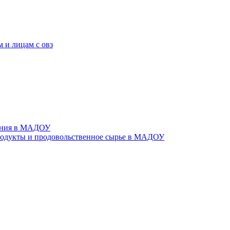
 и лицам с овз
тания в МАДОУ
родукты и продовольственное сырье в МАДОУ