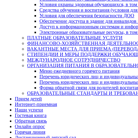
Условия охраны здоровья обучающихся, в том 
Средства обучения и воспитания (условия для
Условия для обеспечения безопасности ДОО
Обеспечение доступа в здание для инвалидов
Доступ к информационным системам и информ
Электронные образовательные ресурсы, в том
ПЛАТНЫЕ ОБРАЗОВАТЕЛЬНЫЕ УСЛУГИ
ФИНАНСОВО-ХОЗЯЙСТВЕННАЯ ДЕЯТЕЛЬНО
ВАКАНТНЫЕ МЕСТА ДЛЯ ПРИЕМА (ПЕРЕВО
СТИПЕНДИИ И МЕРЫ ПОДДЕРЖКИ ОБУЧАЮ
МЕЖДУНАРОДНОЕ СОТРУДНИЧЕСТВО
ОРГАНИЗАЦИЯ ПИТАНИЯ В ОБРАЗОВАТЕЛЬН
Меню ежедневного горячего питания
Перечень юридических лиц и индивидуальны
Перечень юридических лиц и индивидуальны
Форма обратной связи для родителей воспита
ОБРАЗОВАТЕЛЬНЫЕ СТАНДАРТЫ И ТРЕБОВА
Прием детей
Интернет-приемная
Наши успехи
Гостевая книга
Обратная связь
Онлайн опрос
Горячая линия
Дистанционный детский сад