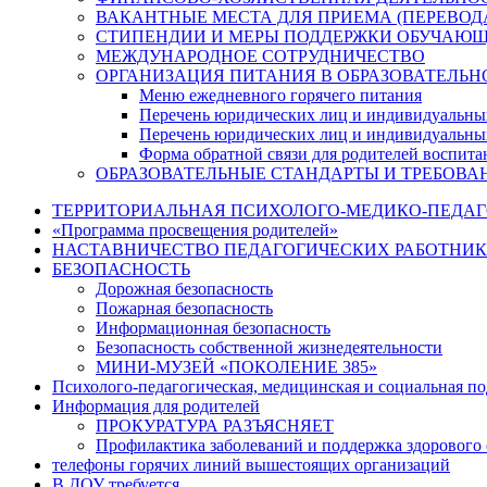
ВАКАНТНЫЕ МЕСТА ДЛЯ ПРИЕМА (ПЕРЕВО
СТИПЕНДИИ И МЕРЫ ПОДДЕРЖКИ ОБУЧАЮ
МЕЖДУНАРОДНОЕ СОТРУДНИЧЕСТВО
ОРГАНИЗАЦИЯ ПИТАНИЯ В ОБРАЗОВАТЕЛЬН
Меню ежедневного горячего питания
Перечень юридических лиц и индивидуальны
Перечень юридических лиц и индивидуальны
Форма обратной связи для родителей воспита
ОБРАЗОВАТЕЛЬНЫЕ СТАНДАРТЫ И ТРЕБОВА
ТЕРРИТОРИАЛЬНАЯ ПСИХОЛОГО-МЕДИКО-ПЕДА
«Программа просвещения родителей»
НАСТАВНИЧЕСТВО ПЕДАГОГИЧЕСКИХ РАБОТНИ
БЕЗОПАСНОСТЬ
Дорожная безопасность
Пожарная безопасность
Информационная безопасность
Безопасность собственной жизнедеятельности
МИНИ-МУЗЕЙ «ПОКОЛЕНИЕ 385»
Психолого-педагогическая, медицинская и социальная п
Информация для родителей
ПРОКУРАТУРА РАЗЪЯСНЯЕТ
Профилактика заболеваний и поддержка здорового 
телефоны горячих линий вышестоящих организаций
В ДОУ требуется