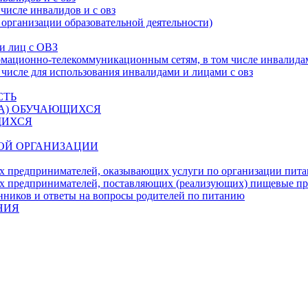
числе инвалидов и с овз
 организации образовательной деятельности)
 и лиц с ОВЗ
ационно-телекоммуникационным сетям, в том числе инвалидам
 числе для использования инвалидами и лицами с овз
СТЬ
ДА) ОБУЧАЮЩИХСЯ
ЩИХСЯ
ОЙ ОРГАНИЗАЦИИ
х предпринимателей, оказывающих услуги по организации пи
х предпринимателей, поставляющих (реализующих) пищевые п
нников и ответы на вопросы родителей по питанию
НИЯ