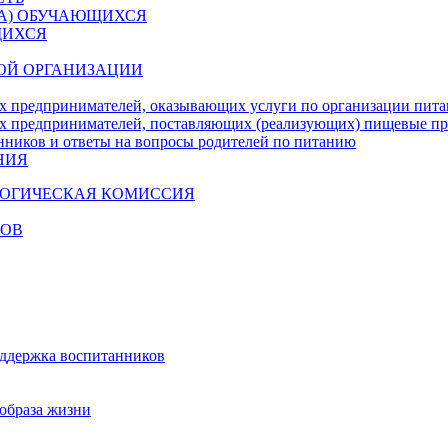
ДА) ОБУЧАЮЩИХСЯ
ЩИХСЯ
ОЙ ОРГАНИЗАЦИИ
х предпринимателей, оказывающих услуги по организации пи
х предпринимателей, поставляющих (реализующих) пищевые п
нников и ответы на вопросы родителей по питанию
НИЯ
ГОГИЧЕСКАЯ КОМИССИЯ
КОВ
оддержка воспитанников
образа жизни