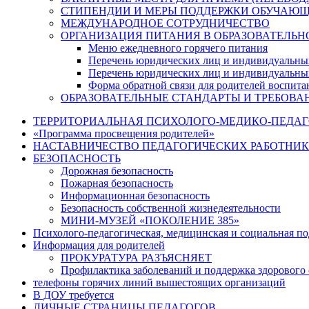
СТИПЕНДИИ И МЕРЫ ПОДДЕРЖКИ ОБУЧАЮ
МЕЖДУНАРОДНОЕ СОТРУДНИЧЕСТВО
ОРГАНИЗАЦИЯ ПИТАНИЯ В ОБРАЗОВАТЕЛЬН
Меню ежедневного горячего питания
Перечень юридических лиц и индивидуальны
Перечень юридических лиц и индивидуальны
Форма обратной связи для родителей воспита
ОБРАЗОВАТЕЛЬНЫЕ СТАНДАРТЫ И ТРЕБОВА
ТЕРРИТОРИАЛЬНАЯ ПСИХОЛОГО-МЕДИКО-ПЕДА
«Программа просвещения родителей»
НАСТАВНИЧЕСТВО ПЕДАГОГИЧЕСКИХ РАБОТНИ
БЕЗОПАСНОСТЬ
Дорожная безопасность
Пожарная безопасность
Информационная безопасность
Безопасность собственной жизнедеятельности
МИНИ-МУЗЕЙ «ПОКОЛЕНИЕ 385»
Психолого-педагогическая, медицинская и социальная п
Информация для родителей
ПРОКУРАТУРА РАЗЪЯСНЯЕТ
Профилактика заболеваний и поддержка здорового 
телефоны горячих линий вышестоящих организаций
В ДОУ требуется
ЛИЧНЫЕ СТРАНИЦЫ ПЕДАГОГОВ