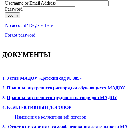
Username or Email Address
Password
Log In
No account? Register here
Forgot password
ДОКУМЕНТЫ
1
.
Устав МАДОУ «Детский сад № 385»
2.
Правила внутреннего распорядка обучающихся МАДОУ
3.
Правила внутреннего трудового распорядка МАДОУ
4. КОЛЛЕКТИВНЫЙ ДОГОВОР
И
зменения в коллективный договор
5.
Отчет о результатах самообследования деятельности М