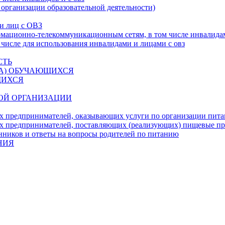
 организации образовательной деятельности)
 и лиц с ОВЗ
ационно-телекоммуникационным сетям, в том числе инвалидам
 числе для использования инвалидами и лицами с овз
СТЬ
ДА) ОБУЧАЮЩИХСЯ
ЩИХСЯ
ОЙ ОРГАНИЗАЦИИ
х предпринимателей, оказывающих услуги по организации пи
х предпринимателей, поставляющих (реализующих) пищевые п
нников и ответы на вопросы родителей по питанию
НИЯ