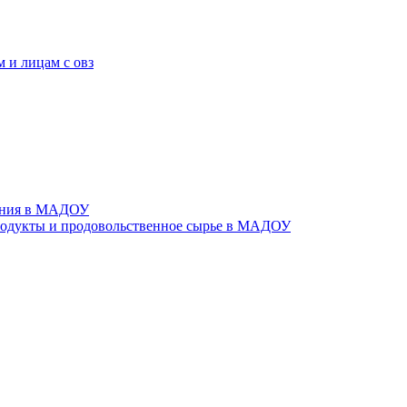
 и лицам с овз
тания в МАДОУ
родукты и продовольственное сырье в МАДОУ