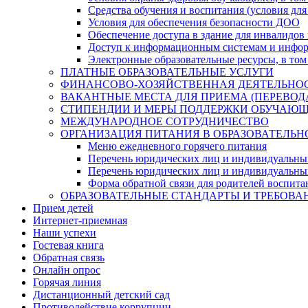
Средства обучения и воспитания (условия для
Условия для обеспечения безопасности ДОО
Обеспечение доступа в здание для инвалидов
Доступ к информационным системам и информ
Электронные образовательные ресурсы, в том
ПЛАТНЫЕ ОБРАЗОВАТЕЛЬНЫЕ УСЛУГИ
ФИНАНСОВО-ХОЗЯЙСТВЕННАЯ ДЕЯТЕЛЬНО
ВАКАНТНЫЕ МЕСТА ДЛЯ ПРИЕМА (ПЕРЕВО
СТИПЕНДИИ И МЕРЫ ПОДДЕРЖКИ ОБУЧАЮ
МЕЖДУНАРОДНОЕ СОТРУДНИЧЕСТВО
ОРГАНИЗАЦИЯ ПИТАНИЯ В ОБРАЗОВАТЕЛЬН
Меню ежедневного горячего питания
Перечень юридических лиц и индивидуальны
Перечень юридических лиц и индивидуальны
Форма обратной связи для родителей воспита
ОБРАЗОВАТЕЛЬНЫЕ СТАНДАРТЫ И ТРЕБОВА
Прием детей
Интернет-приемная
Наши успехи
Гостевая книга
Обратная связь
Онлайн опрос
Горячая линия
Дистанционный детский сад
Противодействие коррупции