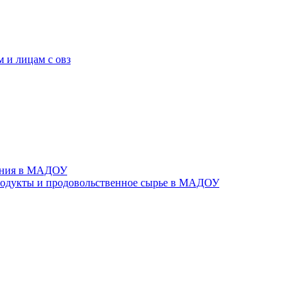
 и лицам с овз
тания в МАДОУ
родукты и продовольственное сырье в МАДОУ