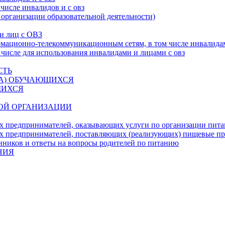
числе инвалидов и с овз
 организации образовательной деятельности)
 и лиц с ОВЗ
ационно-телекоммуникационным сетям, в том числе инвалидам
 числе для использования инвалидами и лицами с овз
СТЬ
ДА) ОБУЧАЮЩИХСЯ
ЩИХСЯ
ОЙ ОРГАНИЗАЦИИ
х предпринимателей, оказывающих услуги по организации пи
х предпринимателей, поставляющих (реализующих) пищевые п
нников и ответы на вопросы родителей по питанию
НИЯ