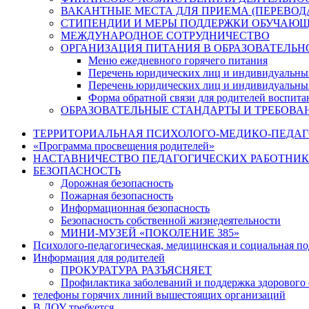
ВАКАНТНЫЕ МЕСТА ДЛЯ ПРИЕМА (ПЕРЕВО
СТИПЕНДИИ И МЕРЫ ПОДДЕРЖКИ ОБУЧАЮ
МЕЖДУНАРОДНОЕ СОТРУДНИЧЕСТВО
ОРГАНИЗАЦИЯ ПИТАНИЯ В ОБРАЗОВАТЕЛЬН
Меню ежедневного горячего питания
Перечень юридических лиц и индивидуальны
Перечень юридических лиц и индивидуальны
Форма обратной связи для родителей воспита
ОБРАЗОВАТЕЛЬНЫЕ СТАНДАРТЫ И ТРЕБОВА
ТЕРРИТОРИАЛЬНАЯ ПСИХОЛОГО-МЕДИКО-ПЕДА
«Программа просвещения родителей»
НАСТАВНИЧЕСТВО ПЕДАГОГИЧЕСКИХ РАБОТНИ
БЕЗОПАСНОСТЬ
Дорожная безопасность
Пожарная безопасность
Информационная безопасность
Безопасность собственной жизнедеятельности
МИНИ-МУЗЕЙ «ПОКОЛЕНИЕ 385»
Психолого-педагогическая, медицинская и социальная п
Информация для родителей
ПРОКУРАТУРА РАЗЪЯСНЯЕТ
Профилактика заболеваний и поддержка здорового 
телефоны горячих линий вышестоящих организаций
В ДОУ требуется