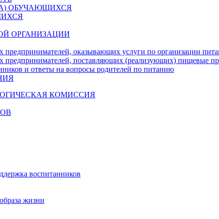
ДА) ОБУЧАЮЩИХСЯ
ЩИХСЯ
ОЙ ОРГАНИЗАЦИИ
х предпринимателей, оказывающих услуги по организации пи
х предпринимателей, поставляющих (реализующих) пищевые п
нников и ответы на вопросы родителей по питанию
НИЯ
ГОГИЧЕСКАЯ КОМИССИЯ
КОВ
оддержка воспитанников
образа жизни