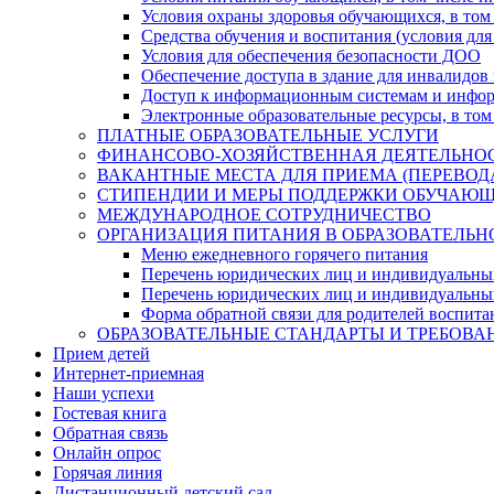
Условия охраны здоровья обучающихся, в том 
Средства обучения и воспитания (условия для
Условия для обеспечения безопасности ДОО
Обеспечение доступа в здание для инвалидов
Доступ к информационным системам и информ
Электронные образовательные ресурсы, в том
ПЛАТНЫЕ ОБРАЗОВАТЕЛЬНЫЕ УСЛУГИ
ФИНАНСОВО-ХОЗЯЙСТВЕННАЯ ДЕЯТЕЛЬНО
ВАКАНТНЫЕ МЕСТА ДЛЯ ПРИЕМА (ПЕРЕВО
СТИПЕНДИИ И МЕРЫ ПОДДЕРЖКИ ОБУЧАЮ
МЕЖДУНАРОДНОЕ СОТРУДНИЧЕСТВО
ОРГАНИЗАЦИЯ ПИТАНИЯ В ОБРАЗОВАТЕЛЬН
Меню ежедневного горячего питания
Перечень юридических лиц и индивидуальны
Перечень юридических лиц и индивидуальны
Форма обратной связи для родителей воспита
ОБРАЗОВАТЕЛЬНЫЕ СТАНДАРТЫ И ТРЕБОВА
Прием детей
Интернет-приемная
Наши успехи
Гостевая книга
Обратная связь
Онлайн опрос
Горячая линия
Дистанционный детский сад