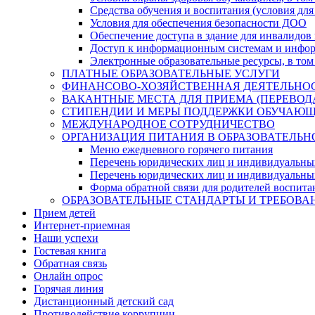
Средства обучения и воспитания (условия для
Условия для обеспечения безопасности ДОО
Обеспечение доступа в здание для инвалидов
Доступ к информационным системам и информ
Электронные образовательные ресурсы, в том
ПЛАТНЫЕ ОБРАЗОВАТЕЛЬНЫЕ УСЛУГИ
ФИНАНСОВО-ХОЗЯЙСТВЕННАЯ ДЕЯТЕЛЬНО
ВАКАНТНЫЕ МЕСТА ДЛЯ ПРИЕМА (ПЕРЕВО
СТИПЕНДИИ И МЕРЫ ПОДДЕРЖКИ ОБУЧАЮ
МЕЖДУНАРОДНОЕ СОТРУДНИЧЕСТВО
ОРГАНИЗАЦИЯ ПИТАНИЯ В ОБРАЗОВАТЕЛЬН
Меню ежедневного горячего питания
Перечень юридических лиц и индивидуальны
Перечень юридических лиц и индивидуальны
Форма обратной связи для родителей воспита
ОБРАЗОВАТЕЛЬНЫЕ СТАНДАРТЫ И ТРЕБОВА
Прием детей
Интернет-приемная
Наши успехи
Гостевая книга
Обратная связь
Онлайн опрос
Горячая линия
Дистанционный детский сад
Противодействие коррупции