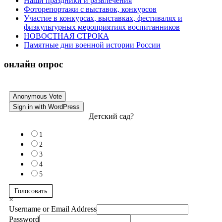
Наши праздники и развлечения
Фоторепортажи с выставок, конкурсов
Участие в конкурсах, выставках, фестивалях и
физкультурных мероприятиях воспитанников
НОВОСТНАЯ СТРОКА
Памятные дни военной истории России
онлайн опрос
Anonymous Vote
Sign in with WordPress
Детский сад?
1
2
3
4
5
Голосовать
×
Username or Email Address
Password