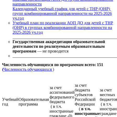
направленности
Календарный учебный график для детей с ТНР (ОНР)
групп комбинированной направленности на 2025-2026
уч.год
Учебный план по реализации АОП ДО для детей с ТНР
(ОНР) в группах комбинированной направленности на
2025-2026 уч.год
__________________________________________________
Государственная аккредитация образовательной
деятельности по реализуемым образовательным
программам
— не проводится
_________________________________________________
Численность обучающихся по программам всего: 151
(
Численность обучающихся )
за счет
за счет
бюджета
за счет
ассигнований
субъектов
местных
федерального
Учебный
Образовательная
Российской
бюджет
бюджета
год
программа
Федерации
( в т.ч.
( в т.ч.
(
в т.ч.
иностра
иностранные
иностранные
граждане 
граждане -0)