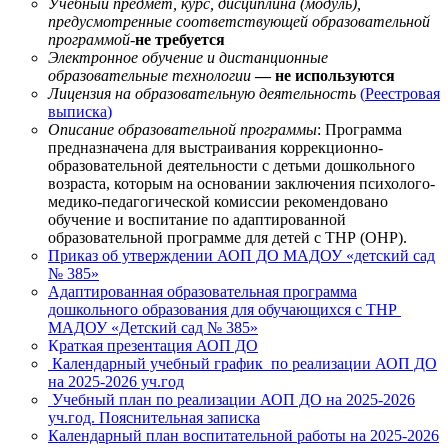
Учебный предмет, курс, дисциплина (модуль),
предусмотренные соответствующей образовательной
программой-
не требуется
Электронное обучение и дистанционные
образовательные технологии
— не используются
Лицензия на образовательную деятельность
(
Реестровая
выписка
)
Описание образовательной программы
: Программа
предназначена для выстраивания коррекционно-
образовательной деятельности с детьми дошкольного
возраста, которым на основании заключения психолого-
медико-педагогической комиссии рекомендовано
обучение и воспитание по адаптированной
образовательной программе для детей с ТНР (ОНР).
Приказ об утверждении АОП ДО МАДОУ «детский сад
№ 385»
Адаптированная образовательная программа
дошкольного образования для обучающихся с ТНР
МАДОУ «Детский сад № 385»
К
раткая презентация АОП ДО
Календарный учебный график по реализации АОП ДО
на 2025-2026 уч.год
Учебный план по реализации АОП ДО на 2025-2026
уч.год. Пояснительная записка
Календарный план воспитательной работы на 2025-2026