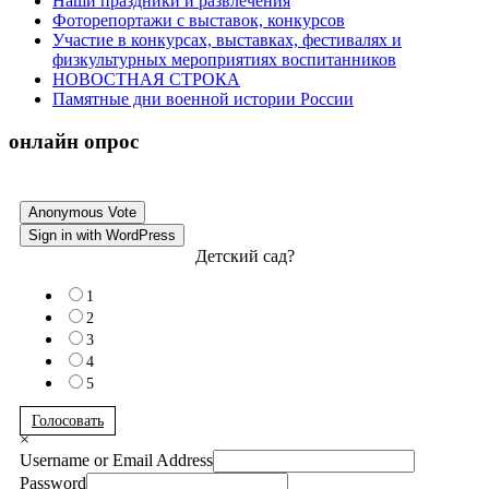
Наши праздники и развлечения
Фоторепортажи с выставок, конкурсов
Участие в конкурсах, выставках, фестивалях и
физкультурных мероприятиях воспитанников
НОВОСТНАЯ СТРОКА
Памятные дни военной истории России
онлайн опрос
Anonymous Vote
Sign in with WordPress
Детский сад?
1
2
3
4
5
Голосовать
×
Username or Email Address
Password