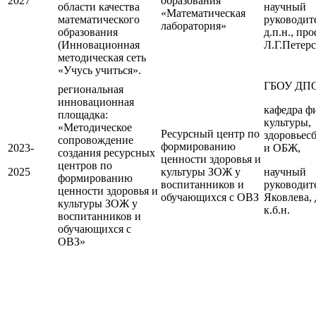
2027
образования
области качества
научный
«Математическая
математического
руководит
лаборатория»
образования
д.п.н., пр
(Инновационная
Л.Г.Петер
методическая сеть
«Учусь учиться».
ГБОУ ДП
региональная
инновационная
кафедра ф
площадка:
культуры,
«Методическое
Ресурсный центр по
здоровьес
сопровождение
формированию
2023-
и ОБЖ,
создания ресурсных
ценности здоровья и
центров по
2025
культуры ЗОЖ у
научный
формированию
воспитанников и
руководит
ценности здоровья и
обучающихся с ОВЗ
Яковлева, 
культуры ЗОЖ у
к.б.н.
воспитанников и
обучающихся с
ОВЗ»