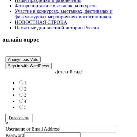
Наши праздники и развлечения
Фоторепортажи с выставок, конкурсов
Участие в конкурсах, выставках, фестивалях и
физкультурных мероприятиях воспитанников
НОВОСТНАЯ СТРОКА
Памятные дни военной истории России
онлайн опрос
Anonymous Vote
Sign in with WordPress
Детский сад?
1
2
3
4
5
Голосовать
×
Username or Email Address
Password