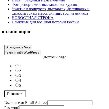
Наши праздники и развлечения
Фоторепортажи с выставок, конкурсов
Участие в конкурсах, выставках, фестивалях и
физкультурных мероприятиях воспитанников
НОВОСТНАЯ СТРОКА
Памятные дни военной истории России
онлайн опрос
Anonymous Vote
Sign in with WordPress
Детский сад?
1
2
3
4
5
Голосовать
×
Username or Email Address
Password