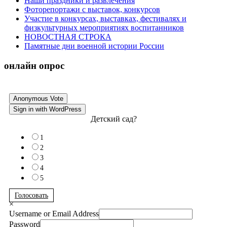
Наши праздники и развлечения
Фоторепортажи с выставок, конкурсов
Участие в конкурсах, выставках, фестивалях и
физкультурных мероприятиях воспитанников
НОВОСТНАЯ СТРОКА
Памятные дни военной истории России
онлайн опрос
Anonymous Vote
Sign in with WordPress
Детский сад?
1
2
3
4
5
Голосовать
×
Username or Email Address
Password