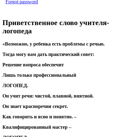
Forgot password
Приветственное слово учителя-
логопеда
«Возможно,
у
ребенка
есть
проблемы
с
речью
.
Тогда
могу
вам
дать
практический
совет
:
Решение
вопроса
обеспечит
Лишь
только
профессиональный
ЛОГОПЕД
.
Он
учит
речи
:
чистой
,
плавной
,
внятной
.
Он
знает
красноречия
секрет
.
Как
говорить
и
ясно
и
понятно
. –
Квалифицированный
мастер
–