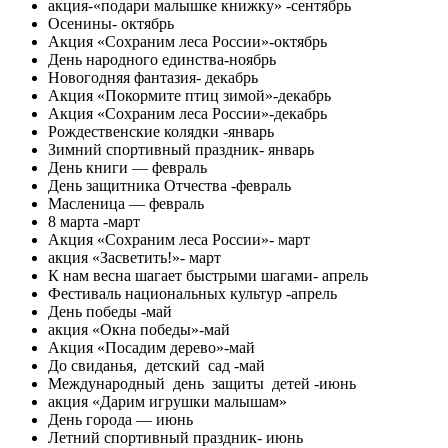
акция-«подари малышке книжку» -сентябрь
Осенины- октябрь
Акция «Сохраним леса России»-октябрь
День народного единства-ноябрь
Новогодняя фантазия- декабрь
Акция «Покормите птиц зимой»-декабрь
Акция «Сохраним леса России»-декабрь
Рождественские колядки -январь
Зимний спортивный праздник- январь
День книги — февраль
День защитника Отчества -февраль
Масленица — февраль
8 марта -март
Акция «Сохраним леса России»- март
акция «Засветить!»- март
К нам весна шагает быстрыми шагами- апрель
Фестиваль национальных культур -апрель
День победы -май
акция «Окна победы»-май
Акция «Посадим дерево»-май
До свиданья, детский сад -май
Международный день защиты детей -июнь
акция «Дарим игрушки малышам»
День города — июнь
Летний спортивный праздник- июнь