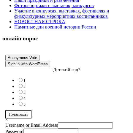
Наши праздники и развлечения
Фоторепортажи с выставок, конкурсов
Участие в конкурсах, выставках, фестивалях и
физкультурных мероприятиях воспитанников
НОВОСТНАЯ СТРОКА
Памятные дни военной истории России
онлайн опрос
Anonymous Vote
Sign in with WordPress
Детский сад?
1
2
3
4
5
Голосовать
×
Username or Email Address
Password