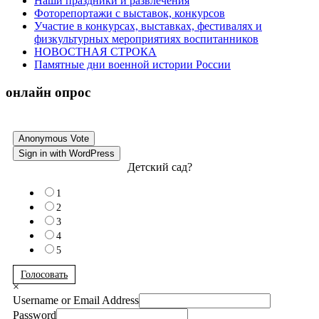
Наши праздники и развлечения
Фоторепортажи с выставок, конкурсов
Участие в конкурсах, выставках, фестивалях и
физкультурных мероприятиях воспитанников
НОВОСТНАЯ СТРОКА
Памятные дни военной истории России
онлайн опрос
Anonymous Vote
Sign in with WordPress
Детский сад?
1
2
3
4
5
Голосовать
×
Username or Email Address
Password