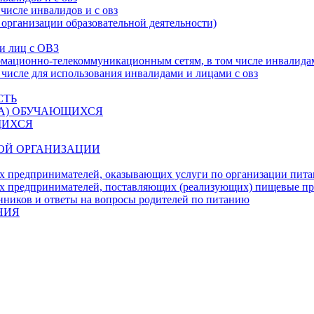
числе инвалидов и с овз
 организации образовательной деятельности)
 и лиц с ОВЗ
ационно-телекоммуникационным сетям, в том числе инвалидам
 числе для использования инвалидами и лицами с овз
СТЬ
ДА) ОБУЧАЮЩИХСЯ
ЩИХСЯ
ОЙ ОРГАНИЗАЦИИ
х предпринимателей, оказывающих услуги по организации пи
х предпринимателей, поставляющих (реализующих) пищевые п
нников и ответы на вопросы родителей по питанию
НИЯ