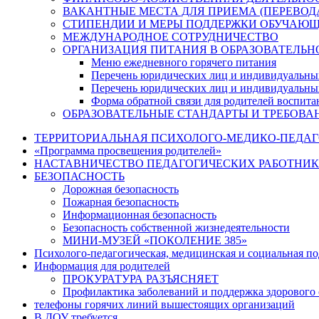
ВАКАНТНЫЕ МЕСТА ДЛЯ ПРИЕМА (ПЕРЕВО
СТИПЕНДИИ И МЕРЫ ПОДДЕРЖКИ ОБУЧАЮ
МЕЖДУНАРОДНОЕ СОТРУДНИЧЕСТВО
ОРГАНИЗАЦИЯ ПИТАНИЯ В ОБРАЗОВАТЕЛЬН
Меню ежедневного горячего питания
Перечень юридических лиц и индивидуальны
Перечень юридических лиц и индивидуальны
Форма обратной связи для родителей воспита
ОБРАЗОВАТЕЛЬНЫЕ СТАНДАРТЫ И ТРЕБОВА
ТЕРРИТОРИАЛЬНАЯ ПСИХОЛОГО-МЕДИКО-ПЕДА
«Программа просвещения родителей»
НАСТАВНИЧЕСТВО ПЕДАГОГИЧЕСКИХ РАБОТНИ
БЕЗОПАСНОСТЬ
Дорожная безопасность
Пожарная безопасность
Информационная безопасность
Безопасность собственной жизнедеятельности
МИНИ-МУЗЕЙ «ПОКОЛЕНИЕ 385»
Психолого-педагогическая, медицинская и социальная п
Информация для родителей
ПРОКУРАТУРА РАЗЪЯСНЯЕТ
Профилактика заболеваний и поддержка здорового 
телефоны горячих линий вышестоящих организаций
В ДОУ требуется