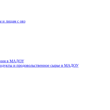
 и лицам с овз
тания в МАДОУ
родукты и продовольственное сырье в МАДОУ