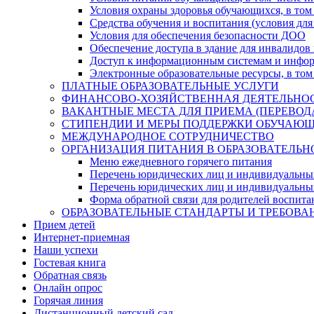
Условия охраны здоровья обучающихся, в том 
Средства обучения и воспитания (условия для
Условия для обеспечения безопасности ДОО
Обеспечение доступа в здание для инвалидов
Доступ к информационным системам и информ
Электронные образовательные ресурсы, в том
ПЛАТНЫЕ ОБРАЗОВАТЕЛЬНЫЕ УСЛУГИ
ФИНАНСОВО-ХОЗЯЙСТВЕННАЯ ДЕЯТЕЛЬНО
ВАКАНТНЫЕ МЕСТА ДЛЯ ПРИЕМА (ПЕРЕВО
СТИПЕНДИИ И МЕРЫ ПОДДЕРЖКИ ОБУЧАЮ
МЕЖДУНАРОДНОЕ СОТРУДНИЧЕСТВО
ОРГАНИЗАЦИЯ ПИТАНИЯ В ОБРАЗОВАТЕЛЬН
Меню ежедневного горячего питания
Перечень юридических лиц и индивидуальны
Перечень юридических лиц и индивидуальны
Форма обратной связи для родителей воспита
ОБРАЗОВАТЕЛЬНЫЕ СТАНДАРТЫ И ТРЕБОВА
Прием детей
Интернет-приемная
Наши успехи
Гостевая книга
Обратная связь
Онлайн опрос
Горячая линия
Дистанционный детский сад