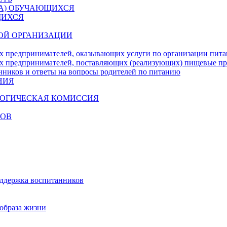
ДА) ОБУЧАЮЩИХСЯ
ЩИХСЯ
ОЙ ОРГАНИЗАЦИИ
х предпринимателей, оказывающих услуги по организации пи
х предпринимателей, поставляющих (реализующих) пищевые п
нников и ответы на вопросы родителей по питанию
НИЯ
ГОГИЧЕСКАЯ КОМИССИЯ
КОВ
оддержка воспитанников
образа жизни