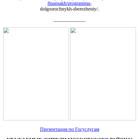
finansakh/programma-
dolgosrochnykh-sberezheniy/.
_____________
Презентация по Госуслугам