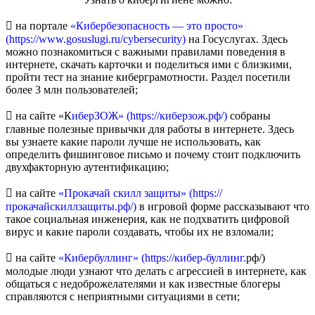
 на портале
«Кибербезопасность — это просто»
(https://www.gosuslugi.ru/cybersecurity)
на Госуслугах. Здесь
можно познакомиться с важными правилами поведения в
интернете, скачать карточки и поделиться ими с близкими,
пройти тест на знание киберграмотности. Раздел посетили
более 3 млн пользователей;
 на сайте «К
иберЗОЖ» (https://киберзож.рф/)
собраны
главные полезные привычки для работы в интернете. Здесь
вы узнаете какие пароли лучше не использовать, как
определить фишинговое письмо и почему стоит подключить
двухфакторную аутентификацию;
 на сайте
«Прокачай скилл защиты» (https://
прокачайскиллзащиты.рф/)
в игровой форме рассказывают что
такое социальная инженерия, как не подхватить цифровой
вирус и какие пароли создавать, чтобы их не взломали;
 на сайте
«Кибербуллинг» (https://кибер-буллинг.
рф/)
молодые люди узнают что делать с агрессией в интернете, как
общаться с недоброжелателями и как известные блогеры
справляются с неприятными ситуациями в сети;