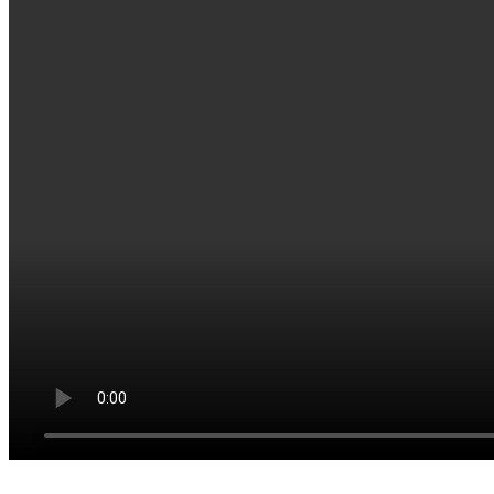
_________________