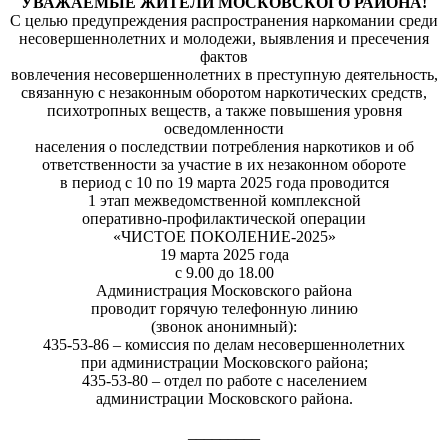
УВАЖАЕМЫЕ ЖИТЕЛИ МОСКОВСКОГО РАЙОНА!
С целью
предупреждения распространения наркомании среди
несовершеннолетних и молодежи
, выявления и пресечения
фактов
вовлечения несовершеннолетних в преступную деятельность,
связанную с незаконным оборотом наркотических средств,
психотропных веществ, а также повышения уровня
осведомленности
населения о последствии потребления наркотиков и об
ответственности за участие в их незаконном обороте
в период с
10
по
19
марта
2025
года
проводится
1 этап межведомственной комплексной
оперативно-профилактической операции
«ЧИСТОЕ ПОКОЛЕНИЕ-2025»
19 марта 2025 года
с 9.00 до 18.00
Администрация Московского района
проводит горячую телефонную линию
(
звонок
анонимный
):
435-53-86
–
комиссия по делам несовершеннолетних
при администрации Московского района
;
435-53-80
–
отдел
по
работе
с
населением
администрации Московского района.
_________