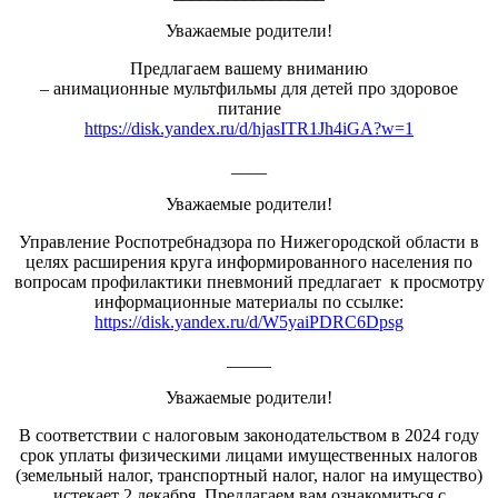
Уважаемые родители!
Предлагаем вашему вниманию
– анимационные мультфильмы для детей про здоровое
питание
https://disk.yandex.ru/d/hjasITR1Jh4iGA?w=1
____
Уважаемые родители!
Управление Роспотребнадзора по Нижегородской области в
целях расширения круга информированного населения по
вопросам профилактики пневмоний предлагает к просмотру
информационные материалы по ссылке:
https://disk.yandex.ru/d/W5yaiPDRC6Dpsg
_____
Уважаемые родители!
В соответствии с налоговым законодательством в 2024 году
срок уплаты физическими лицами имущественных налогов
(земельный налог, транспортный налог, налог на имущество)
истекает 2 декабря. Предлагаем вам ознакомиться с