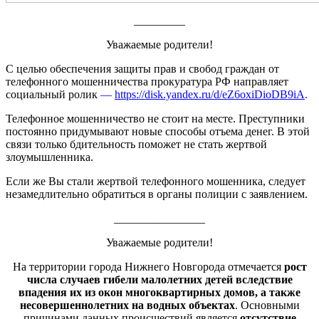
_________
Уважаемые родители!
С целью обеспечения защиты прав и свобод граждан от
телефонного мошенничества прокуратура РФ направляет
социальный ролик
—
https://disk.yandex.ru/d/eZ6oxiDioDB9iA
.
Телефонное мошенничество не стоит на месте. Преступники
постоянно придумывают новые способы отъема денег. В этой
связи только бдительность поможет не стать жертвой
злоумышленника.
Если же Вы стали жертвой телефонного мошенника, следует
незамедлительно обратиться в органы полиции с заявлением.
________________
Уважаемые родители!
На территории города Нижнего Новгорода отмечается
рост
числа случаев гибели малолетних детей вследствие
впадения их из окон многоквартирных домов, а также
несовершеннолетних на водных объектах
. Основными
причинами данных происшествий является
отсутствие