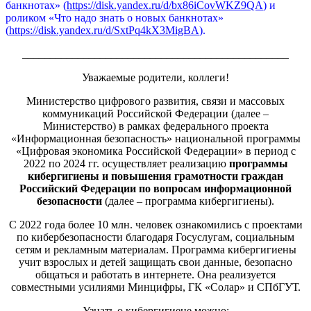
банкнотах» (
https://disk.yandex.ru/d/bx86iCovWKZ9QA
) и
роликом «Что надо знать о новых банкнотах»
(
https://disk.yandex.ru/d/SxtPq4kX3MigBA
).
________________________________________________
Уважаемые родители, коллеги!
Министерство цифрового развития, связи и массовых
коммуникаций Российской Федерации (далее –
Министерство) в рамках федерального проекта
«Информационная безопасность» национальной программы
«Цифровая экономика Российской Федерации» в период с
2022 по 2024 гг. осуществляет реализацию
программы
кибергигиены и повышения грамотности граждан
Российский Федерации по вопросам информационной
безопасности
(далее – программа кибергигиены).
С 2022 года более 10 млн. человек ознакомились с проектами
по кибербезопасности благодаря Госуслугам, социальным
сетям и рекламным материалам. Программа кибергигиены
учит взрослых и детей защищать свои данные, безопасно
общаться и работать в интернете. Она реализуется
совместными усилиями Минцифры, ГК «Солар» и СПбГУТ.
Узнать о кибергигиене можно: