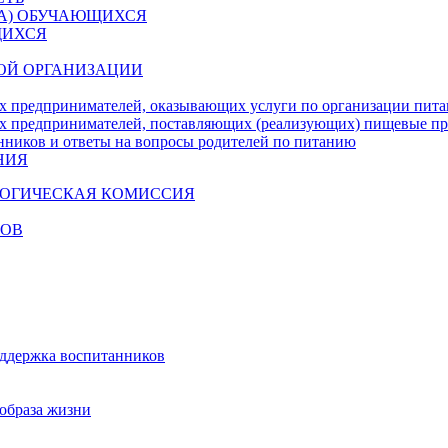
ДА) ОБУЧАЮЩИХСЯ
ЩИХСЯ
ОЙ ОРГАНИЗАЦИИ
х предпринимателей, оказывающих услуги по организации пи
х предпринимателей, поставляющих (реализующих) пищевые п
нников и ответы на вопросы родителей по питанию
НИЯ
ГОГИЧЕСКАЯ КОМИССИЯ
КОВ
оддержка воспитанников
образа жизни