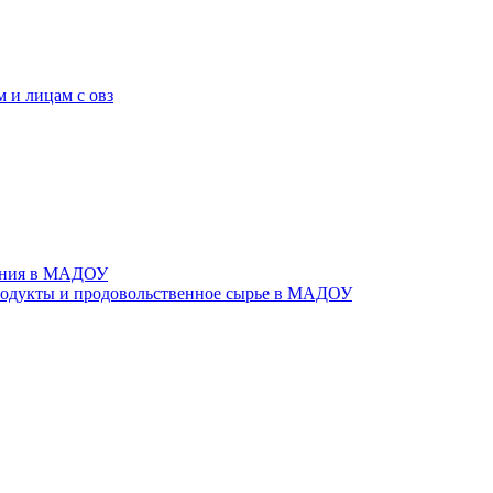
 и лицам с овз
тания в МАДОУ
родукты и продовольственное сырье в МАДОУ