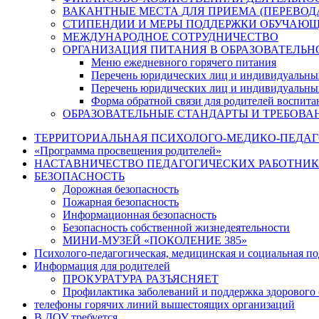
ВАКАНТНЫЕ МЕСТА ДЛЯ ПРИЕМА (ПЕРЕВО
СТИПЕНДИИ И МЕРЫ ПОДДЕРЖКИ ОБУЧАЮ
МЕЖДУНАРОДНОЕ СОТРУДНИЧЕСТВО
ОРГАНИЗАЦИЯ ПИТАНИЯ В ОБРАЗОВАТЕЛЬН
Меню ежедневного горячего питания
Перечень юридических лиц и индивидуальны
Перечень юридических лиц и индивидуальны
Форма обратной связи для родителей воспита
ОБРАЗОВАТЕЛЬНЫЕ СТАНДАРТЫ И ТРЕБОВА
ТЕРРИТОРИАЛЬНАЯ ПСИХОЛОГО-МЕДИКО-ПЕДА
«Программа просвещения родителей»
НАСТАВНИЧЕСТВО ПЕДАГОГИЧЕСКИХ РАБОТНИ
БЕЗОПАСНОСТЬ
Дорожная безопасность
Пожарная безопасность
Информационная безопасность
Безопасность собственной жизнедеятельности
МИНИ-МУЗЕЙ «ПОКОЛЕНИЕ 385»
Психолого-педагогическая, медицинская и социальная п
Информация для родителей
ПРОКУРАТУРА РАЗЪЯСНЯЕТ
Профилактика заболеваний и поддержка здорового 
телефоны горячих линий вышестоящих организаций
В ДОУ требуется