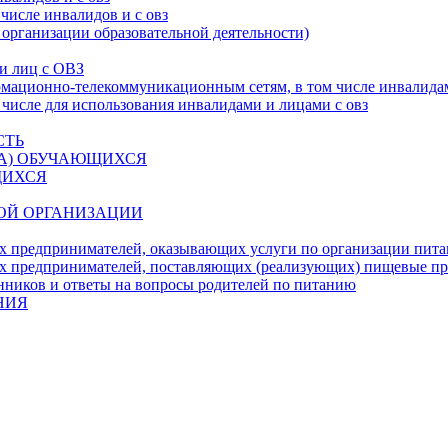
числе инвалидов и с овз
 организации образовательной деятельности)
 и лиц с ОВЗ
ационно-телекоммуникационным сетям, в том числе инвалидам
 числе для использования инвалидами и лицами с овз
СТЬ
ДА) ОБУЧАЮЩИХСЯ
ЩИХСЯ
ОЙ ОРГАНИЗАЦИИ
х предпринимателей, оказывающих услуги по организации пи
х предпринимателей, поставляющих (реализующих) пищевые п
нников и ответы на вопросы родителей по питанию
НИЯ