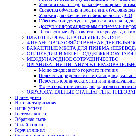
Условия охраны здоровья обучающихся, в том 
Средства обучения и воспитания (условия для
Условия для обеспечения безопасности ДОО
Обеспечение доступа в здание для инвалидов
Доступ к информационным системам и информ
Электронные образовательные ресурсы, в том
ПЛАТНЫЕ ОБРАЗОВАТЕЛЬНЫЕ УСЛУГИ
ФИНАНСОВО-ХОЗЯЙСТВЕННАЯ ДЕЯТЕЛЬНО
ВАКАНТНЫЕ МЕСТА ДЛЯ ПРИЕМА (ПЕРЕВО
СТИПЕНДИИ И МЕРЫ ПОДДЕРЖКИ ОБУЧАЮ
МЕЖДУНАРОДНОЕ СОТРУДНИЧЕСТВО
ОРГАНИЗАЦИЯ ПИТАНИЯ В ОБРАЗОВАТЕЛЬН
Меню ежедневного горячего питания
Перечень юридических лиц и индивидуальны
Перечень юридических лиц и индивидуальны
Форма обратной связи для родителей воспита
ОБРАЗОВАТЕЛЬНЫЕ СТАНДАРТЫ И ТРЕБОВА
Прием детей
Интернет-приемная
Наши успехи
Гостевая книга
Обратная связь
Онлайн опрос
Горячая линия
Дистанционный детский сад